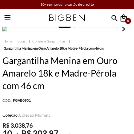
10x sem juros no cartão de crédito
0
Faça sua busca
Joias
Colares e Gargantilhas
Gargantilha Menina em Ouro Amarelo 18k e Madre-Pérola com 46 cm
Gargantilha Menina em Ouro
Amarelo 18k e Madre-Pérola
com 46 cm
COD.:
FGAB0951
Coleção:
Coleção Mommy
R$
3
.
038
,
76
10
R$
303
,
87