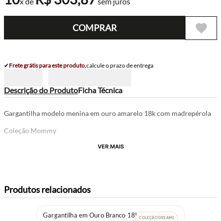
x de
sem juros
COMPRAR
✔
Frete grátis para este produto,
calcule o prazo de entrega
Descrição do Produto
Ficha Técnica
Gargantilha modelo menina em ouro amarelo 18k com madrepérola
Coleção Mommy
VER MAIS
Produtos relacionados
Gargantilha em Ouro Branco 18k e Diamante -
COLEÇÃO DREAMS