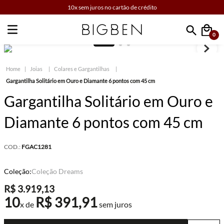
10x sem juros no cartão de crédito
0
Faça sua busca
Joias
Colares e Gargantilhas
Gargantilha Solitário em Ouro e Diamante 6 pontos com 45 cm
Gargantilha Solitário em Ouro e
Diamante 6 pontos com 45 cm
COD.:
FGAC1281
Coleção:
Coleção Dreams
R$
3
.
919
,
13
10
R$
391
,
91
x de
sem juros