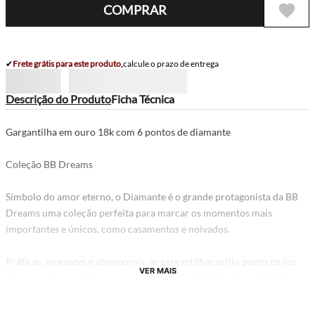
COMPRAR
✔
Frete grátis para este produto,
calcule o prazo de entrega
Descrição do Produto
Ficha Técnica
Gargantilha em ouro 18k com 6 pontos de diamante
Coleção BB Dreams
Símbolo do amor eterno, o Diamante é o grande protagonista da BB
Dreams uma coleção perfeita para marcar os momentos mais
importantes e únicos, como casamentos e noivados.
Práticas, elegantes e atemporais, as gargantilhas estilo ponto de luz
VER MAIS
são a escolha perfeita para compor um visual delicado e romântico.
Estas joias podem ser usadas nas mais diversas situações e momentos
do dia, seja em ambientes mais informais como nos mais elegantes.