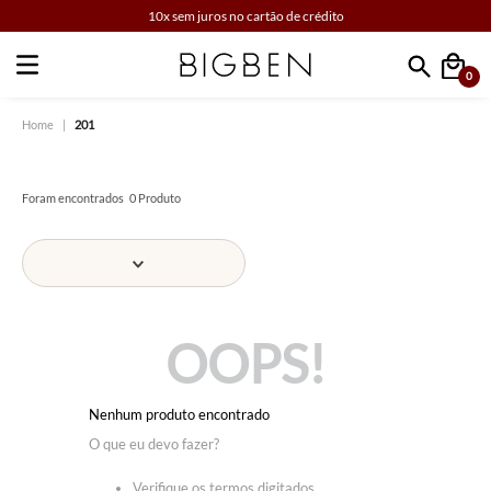
10x sem juros no cartão de crédito
0
Faça sua busca
201
0
Produto
OOPS!
Nenhum produto encontrado
O que eu devo fazer?
Verifique os termos digitados.