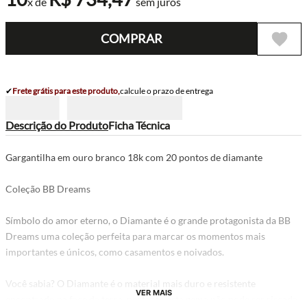
x de
sem juros
COMPRAR
✔
Frete grátis para este produto,
calcule o prazo de entrega
Descrição do Produto
Ficha Técnica
Gargantilha em ouro branco 18k com 20 pontos de diamante
Coleção BB Dreams
Símbolo do amor eterno, o Diamante é o grande protagonista da BB
Dreams uma coleção perfeita para marcar os momentos mais
importantes e únicos, como casamentos e noivados.
Você sabia? O Diamante é o material mais duro e resistente
VER MAIS
encontrado na face da terra, portanto esta gema não pode ser riscada