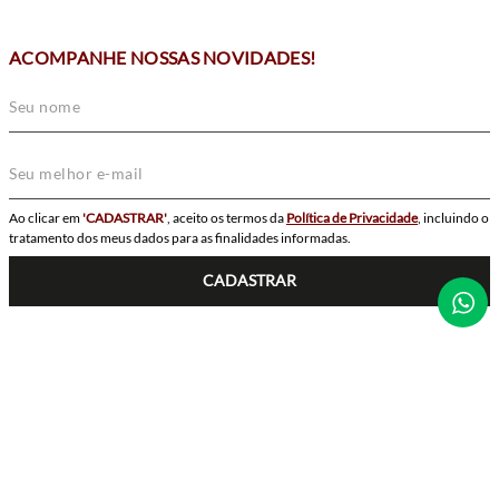
ACOMPANHE NOSSAS NOVIDADES!
Ao clicar em
'CADASTRAR'
, aceito os termos da
Política de Privacidade
, incluindo o
tratamento dos meus dados para as finalidades informadas.
CADASTRAR
SIGA-NOS
POWERED BY
Bergerson Joias e Relógios Ltda. CNPJ: 76.535.111/0001-64. © Todos os direitos