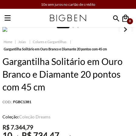
10x sem juros no cartão de crédito
0
Faça sua busca
Joias
Colares e Gargantilhas
Gargantilha Solitário em Ouro Branco e Diamante 20 pontos com 45 cm
Gargantilha Solitário em Ouro
Branco e Diamante 20 pontos
com 45 cm
COD.:
FGBC1381
Coleção:
Coleção Dreams
R$
7
.
344
,
79
10
R$
734
,
47