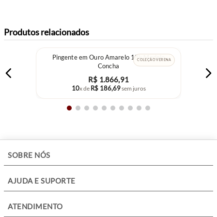
por outros objetos. Apenas um diamante é capaz de riscar o outro. Ela
é também a pedra associada aos aniversariantes de Abril e marca as
bodas de 60 anos de casados.
Produtos relacionados
Pingente em Ouro Amarelo 18k Modelo
COLEÇÃO VERENA
Concha
R$
1
.
866
,
91
10
R$
186
,
69
x de
sem juros
+
SOBRE NÓS
+
AJUDA E SUPORTE
+
ATENDIMENTO