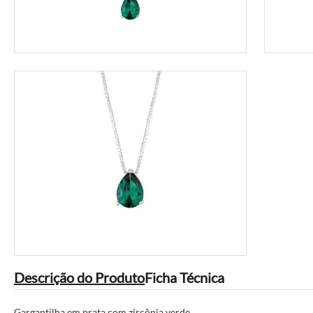
Descrição do Produto
Ficha Técnica
Gargantilha em prata com zircônia verde