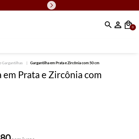
Faça sua busc
0
e Gargantilhas
Gargantilha em Prata e Zircônia com 50 cm
a em Prata e Zircônia com
,
80