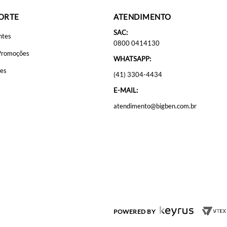
PORTE
ATENDIMENTO
SAC:
ntes
0800 0414130
Promoções
WHATSAPP:
ões
(41) 3304-4434
E-MAIL:
atendimento@bigben.com.br
POWERED BY