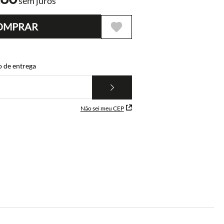
sem juros
OMPRAR
o de entrega
Não sei meu CEP