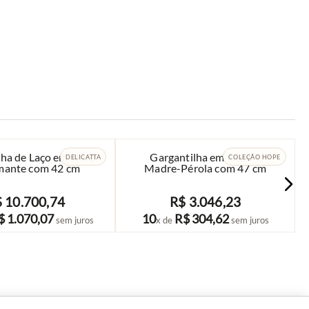
lha de Laço em Ouro
Gargantilha em Ouro e
DELICATTA
COLEÇÃO HOPE
mante com 42 cm
Madre-Pérola com 47 cm
$
10
.
700
,
74
R$
3
.
046
,
23
COMPRAR
COMPRAR
$
1
.
070
,
07
10
R$
304
,
62
sem juros
x de
sem juros