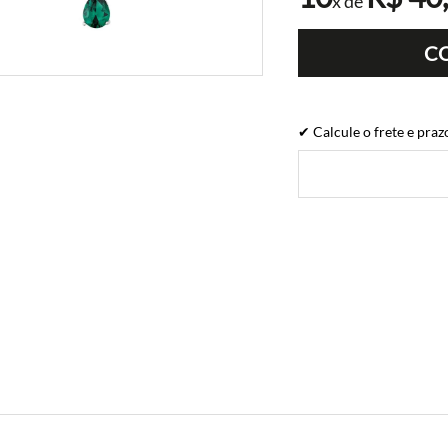
x de
C
✔ Calcule o frete e praz