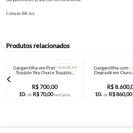
Coleção BB Joy
Produtos relacionados
Gargantilha em Prata 925 com
Gargantilha com C
COLEÇÃO JOY
Topázio Sky Oval e Topázios
Degradê em Ouro
Brancos
18k
R$
700
,
00
R$
8
.
600
,
COMPRAR
COMPRAR
10
R$
70
,
00
10
R$
860
,
00
x de
sem juros
x de