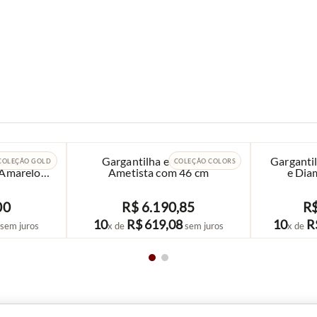
orrentes
Gargantilha em Ouro e
Garganti
COLEÇÃO GOLD
COLEÇÃO COLORS
 Amarelo
Ametista com 46 cm
e Dia
00
R$
6
.
190
,
85
R
COMPRAR
10
R$
619
,
08
10
R
sem juros
x de
sem juros
x de