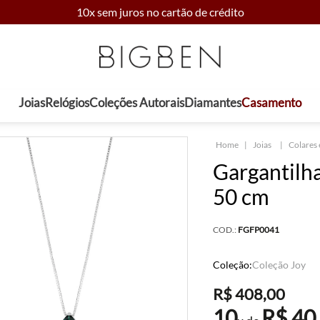
10x sem juros no cartão de crédito
Joias
Relógios
Coleções Autorais
Diamantes
Casamento
Joias
Colares 
Gargantilh
50 cm
COD.:
FGFP0041
Coleção:
Coleção Joy
R$
408
,
00
10
R$
40