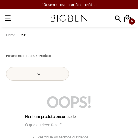
10x sem juros no cartão de crédito
0
Faça sua busca
201
0
Produto
OOPS!
Nenhum produto encontrado
O que eu devo fazer?
Verifique os termos digitados.