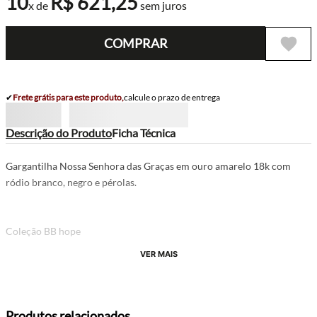
10
R$
621
,
25
x de
sem juros
COMPRAR
✔
Frete grátis para este produto,
calcule o prazo de entrega
Descrição do Produto
Ficha Técnica
Gargantilha Nossa Senhora das Graças em ouro amarelo 18k com
ródio branco, negro e pérolas.
Coleção BB hope
VER MAIS
Produtos relacionados