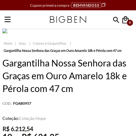
Cupom primeira compra -
BEMVINDO10
0
Faça sua busca
Joias
Colares e Gargantilhas
Gargantilha Nossa Senhora das Graças em Ouro Amarelo 18k e Pérola com 47 cm
Gargantilha Nossa Senhora das
Graças em Ouro Amarelo 18k e
Pérola com 47 cm
COD.:
FGAB0957
Coleção:
Coleção Hope
R$
6
.
212
,
54