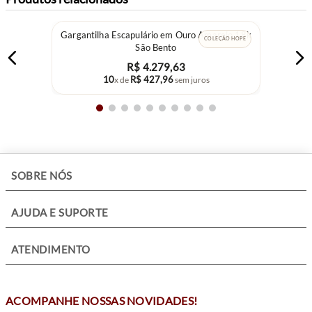
Gargantilha Escapulário em Ouro Amarelo 18k
COLEÇÃO HOPE
São Bento
R$
4
.
279
,
63
10
R$
427
,
96
x de
sem juros
+
SOBRE NÓS
+
AJUDA E SUPORTE
+
ATENDIMENTO
ACOMPANHE NOSSAS NOVIDADES!