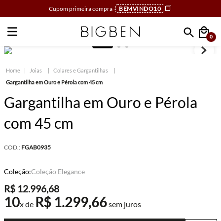
Cupom primeira compra -
BEMVINDO10
0
Faça sua busca
Joias
Colares e Gargantilhas
Gargantilha em Ouro e Pérola com 45 cm
Gargantilha em Ouro e Pérola
com 45 cm
COD.:
FGAB0935
Coleção:
Coleção Elegance
R$
12
.
996
,
68
10
R$
1
.
299
,
66
x de
sem juros