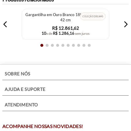
Gargantilha em Ouro Branco 18k e Diamante -
COLEÇÃO DREAMS
42 cm
R$
12
.
861
,
62
10
R$
1
.
286
,
16
x de
sem juros
+
SOBRE NÓS
+
AJUDA E SUPORTE
+
ATENDIMENTO
ACOMPANHE NOSSAS NOVIDADES!