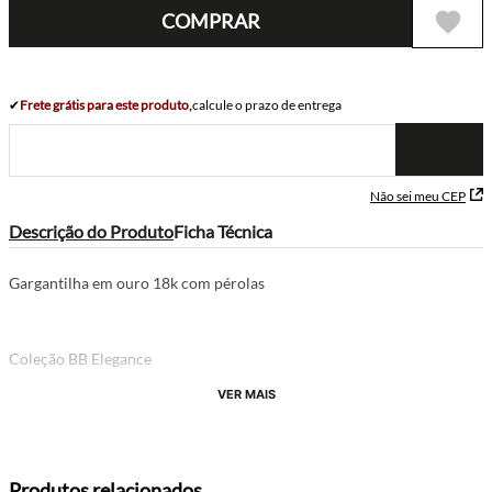
COMPRAR
✔
Frete grátis para este produto,
calcule o prazo de entrega
Não sei meu CEP
Descrição do Produto
Ficha Técnica
Gargantilha em ouro 18k com pérolas
Coleção BB Elegance
VER MAIS
Produtos relacionados