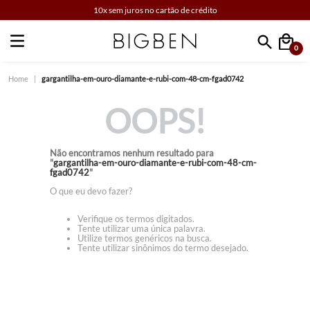
10x sem juros no cartão de crédito
0
Faça sua busca
gargantilha-em-ouro-diamante-e-rubi-com-48-cm-fgad0742
OOPS!
Não encontramos nenhum resultado para
"
gargantilha-em-ouro-diamante-e-rubi-com-48-cm-
fgad0742
"
O que eu devo fazer?
Verifique os termos digitados.
Tente utilizar uma única palavra.
Utilize termos genéricos na busca.
Tente utilizar sinônimos do termo desejado.