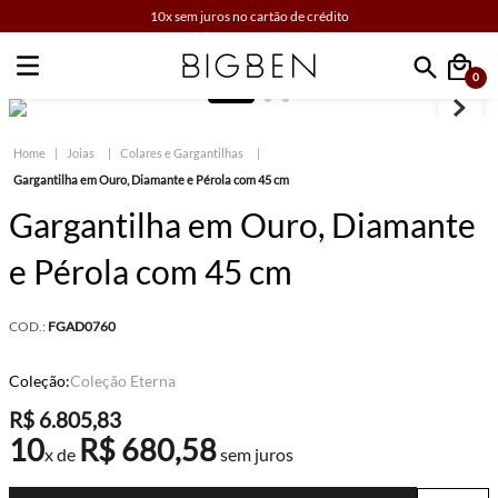
10x sem juros no cartão de crédito
0
Faça sua busca
Joias
Colares e Gargantilhas
Gargantilha em Ouro, Diamante e Pérola com 45 cm
Gargantilha em Ouro, Diamante
e Pérola com 45 cm
COD.:
FGAD0760
Coleção:
Coleção Eterna
R$
6
.
805
,
83
10
R$
680
,
58
x de
sem juros