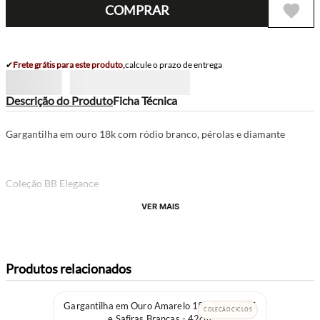
COMPRAR
✔
Frete grátis para este produto,
calcule o prazo de entrega
Descrição do Produto
Ficha Técnica
Gargantilha em ouro 18k com ródio branco, pérolas e diamante
Coleção BB Elegance
VER MAIS
Produtos relacionados
Gargantilha em Ouro Amarelo 18k, Prata 925
COLEÇÃO CICLOS
e Safiras Brancas - 42cm