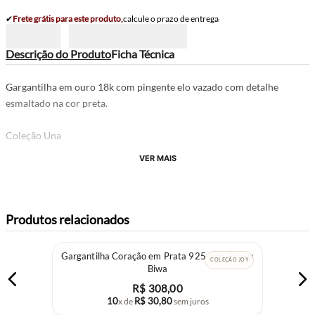
✔
Frete grátis para este produto,
calcule o prazo de entrega
Descrição do Produto
Ficha Técnica
Gargantilha em ouro 18k com pingente elo vazado com detalhe
esmaltado na cor preta.
Coleção Una
VER MAIS
Produtos relacionados
Gargantilha Coração em Prata 925 com Pérola
COLEÇÃO JOY
Biwa
R$
308
,
00
10
R$
30
,
80
x de
sem juros