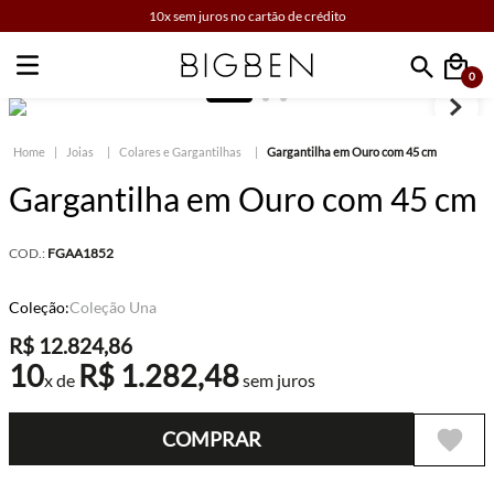
10x sem juros no cartão de crédito
0
Faça sua busca
Joias
Colares e Gargantilhas
Gargantilha em Ouro com 45 cm
Gargantilha em Ouro com 45 cm
COD.:
FGAA1852
Coleção:
Coleção Una
R$
12
.
824
,
86
10
R$
1
.
282
,
48
x de
sem juros
COMPRAR