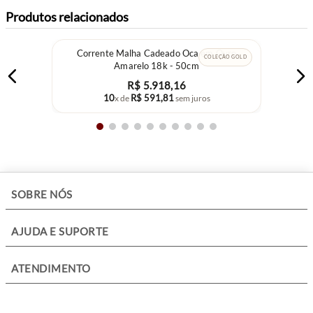
Produtos relacionados
Corrente Malha Cadeado Oca em Ouro
COLEÇÃO GOLD
Amarelo 18k - 50cm
R$
5
.
918
,
16
10
R$
591
,
81
x de
sem juros
+
SOBRE NÓS
+
AJUDA E SUPORTE
+
ATENDIMENTO