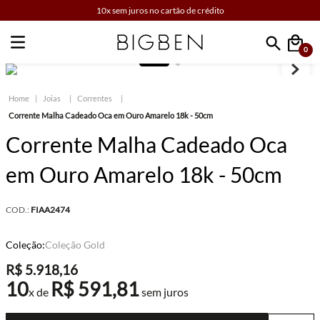
10x sem juros no cartão de crédito
0
Faça sua busca
Joias
Correntes
Corrente Malha Cadeado Oca em Ouro Amarelo 18k - 50cm
Corrente Malha Cadeado Oca
em Ouro Amarelo 18k - 50cm
COD.:
FIAA2474
Coleção:
Coleção Gold
R$
5
.
918
,
16
10
R$
591
,
81
x de
sem juros