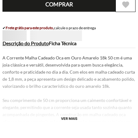
COMPRAR
✔
Frete grátis para este produto,
calcule o prazo de entrega
Descrição do Produto
Ficha Técnica
A Corrente Malha Cadeado Oca em Ouro Amarelo 18k 50 cm é uma
joia clássica e versátil, desenvolvida para quem busca elegância,
conforto e praticidade no dia a dia. Com elos em malha cadeado curta
de 1,8 mm, a peça apresenta um design delicado e acabamento polido,
valorizando o brilho característico do ouro amarelo 18k.
Seu comprimento de 50 cm proporciona um caimento confortável e
elegante, permitindo que a corrente seja usada tanto sozinha quanto
acompanhada de pingentes. A construção em malha cadeado oca
VER MAIS
oferece leveza sem abrir mão da sofisticação, tornando esta joia uma
excelente opção para diferentes estilos e ocasiões.