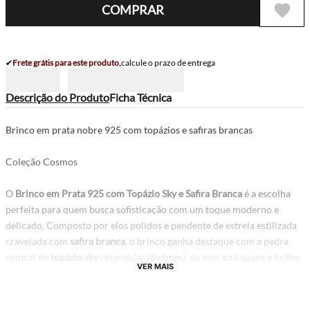
COMPRAR
✔
Frete grátis para este produto,
calcule o prazo de entrega
Descrição do Produto
Ficha Técnica
Brinco em prata nobre 925 com topázios e safiras brancas
Coleção Cosmos
O
Brinco em Prata 925 com Topázio Sky e Safira Branca
é a escolha
perfeita para quem busca sofisticação com um toque moderno e
delicado. Composto por elos polidos e pendente de estrela estilizada
cravejada com
safira branca
, o brinco ganha destaque com a pedra
central de
topázio sky
retangular (8x6mm), de tom azul suave e brilho
VER MAIS
encantador.
Com 3 cm de comprimento, essa joia traz movimento e elegância ao
visual, sendo ideal para produções tanto do dia a dia quanto para