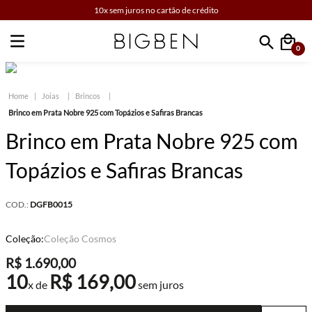
10x sem juros no cartão de crédito
0
Faça sua busca
Joias
Brincos
Brinco em Prata Nobre 925 com Topázios e Safiras Brancas
Brinco em Prata Nobre 925 com
Topázios e Safiras Brancas
COD.:
DGFB0015
Coleção:
Coleção Cosmos
R$
1
.
690
,
00
10
R$
169
,
00
x de
sem juros