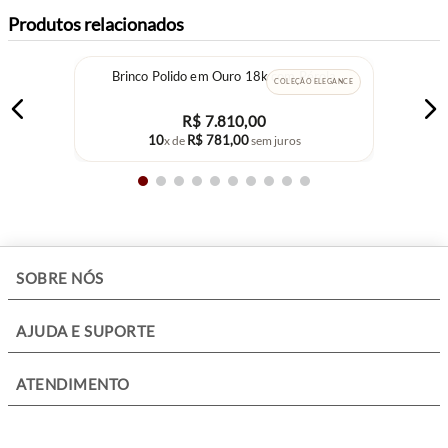
ocasiões especiais. O design em
prata de lei 925
garante durabilidade,
Produtos relacionados
enquanto o mix de gemas naturais oferece charme e luminosidade
únicos.
Brinco Polido em Ouro 18k com Pérola
COLEÇÃO ELEGANCE
R$
7
.
810
,
00
10
R$
781
,
00
x de
sem juros
+
SOBRE NÓS
+
AJUDA E SUPORTE
+
ATENDIMENTO