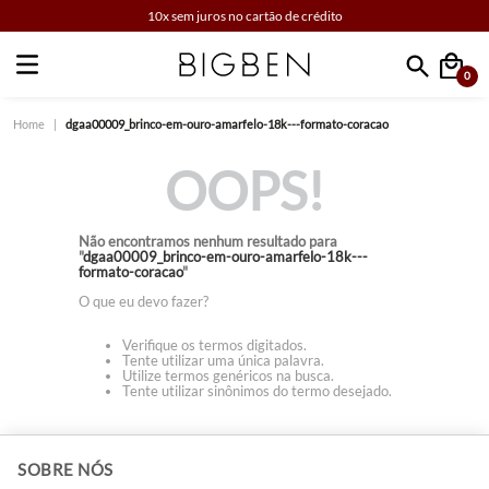
10x sem juros no cartão de crédito
0
Faça sua busca
dgaa00009_brinco-em-ouro-amarfelo-18k---formato-coracao
OOPS!
Não encontramos nenhum resultado para
"
dgaa00009_brinco-em-ouro-amarfelo-18k---
formato-coracao
"
O que eu devo fazer?
Verifique os termos digitados.
Tente utilizar uma única palavra.
Utilize termos genéricos na busca.
Tente utilizar sinônimos do termo desejado.
+
SOBRE NÓS