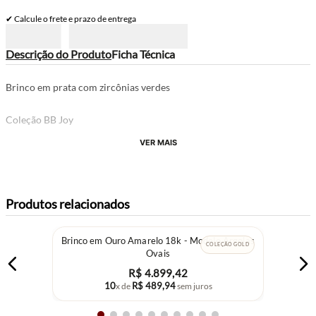
✔ Calcule o frete e prazo de entrega
Descrição do Produto
Ficha Técnica
Brinco em prata com zircônias verdes
Coleção BB Joy
VER MAIS
Produtos relacionados
Brinco em Ouro Amarelo 18k - Modelo Argolas
COLEÇÃO GOLD
Ovais
R$
4
.
899
,
42
10
R$
489
,
94
x de
sem juros