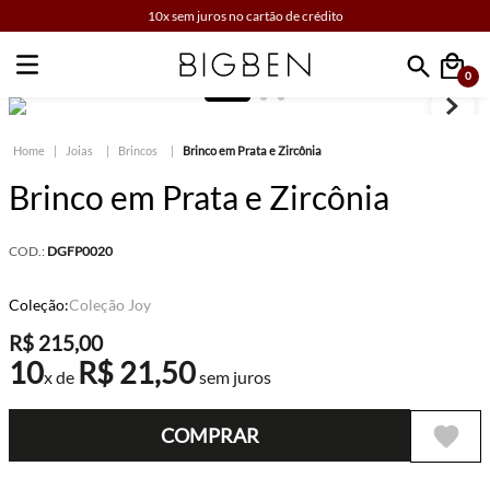
10x sem juros no cartão de crédito
0
Faça sua busca
Joias
Brincos
Brinco em Prata e Zircônia
Brinco em Prata e Zircônia
COD.:
DGFP0020
Coleção:
Coleção Joy
R$
215
,
00
10
R$
21
,
50
x de
sem juros
COMPRAR