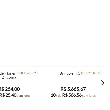
de Flor em Prata e
Brinco em Ouro
COLEÇÃO JOY
COLEÇÃO GOLD
Zircônia
R$
254
,
00
R$
5
.
665
,
67
COMPRAR
COMPRAR
R$
25
,
40
10
R$
566
,
56
sem juros
x de
sem juros