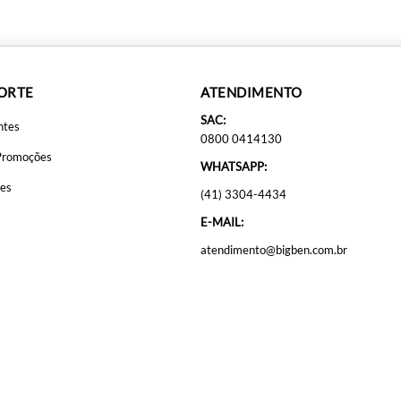
PORTE
ATENDIMENTO
SAC:
ntes
0800 0414130
Promoções
WHATSAPP:
ões
(41) 3304-4434
E-MAIL:
atendimento@bigben.com.br