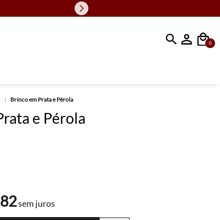
Faça sua busc
0
Brinco em Prata e Pérola
rata e Pérola
,
82
sem juros