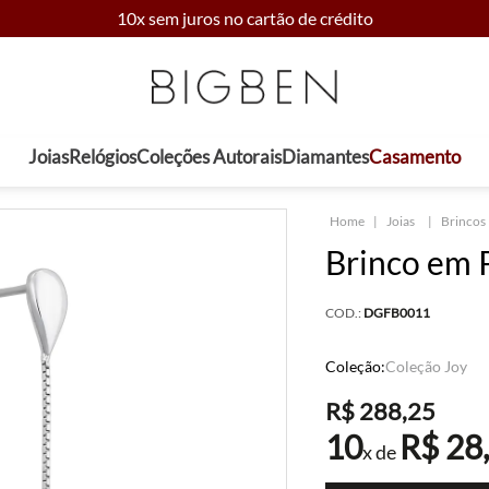
10x sem juros no cartão de crédito
Joias
Relógios
Coleções Autorais
Diamantes
Casamento
Joias
Brincos
Brinco em P
COD.:
DGFB0011
Coleção:
Coleção Joy
R$
288
,
25
10
R$
28
x de