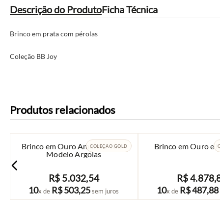
Descrição do Produto
Ficha Técnica
Brinco em prata com pérolas
Coleção BB Joy
Produtos relacionados
Brinco em Ouro Amarelo 18k -
Brinco em Ouro e 
COLEÇÃO GOLD
Modelo Argolas
R$
5
.
032
,
54
R$
4
.
878
,
COMPRAR
COMPRAR
10
R$
503
,
25
10
R$
487
,
88
x de
sem juros
x de