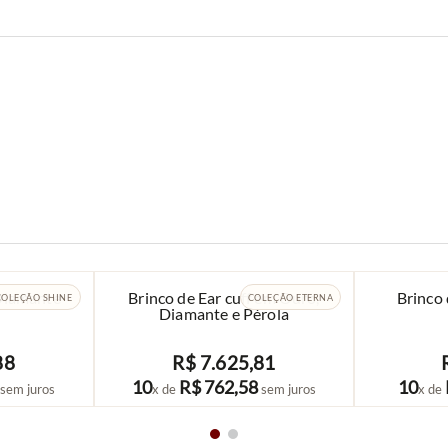
Diamante
Brinco de Ear cuff em Ouro,
Brinco 
COLEÇÃO SHINE
COLEÇÃO ETERNA
Diamante e Pérola
88
R$
7
.
625
,
81
COMPRAR
10
R$
762
,
58
10
sem juros
x de
sem juros
x de