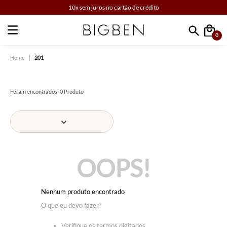
10x sem juros no cartão de crédito
0
Faça sua busca
201
0
Produto
OOPS!
Nenhum produto encontrado
O que eu devo fazer?
Verifique os termos digitados.