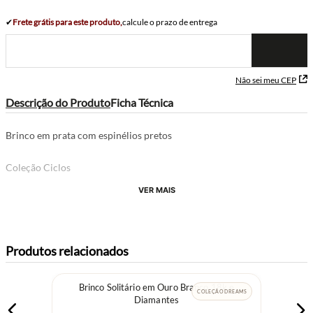
✔
Frete grátis para este produto,
calcule o prazo de entrega
Não sei meu CEP
Descrição do Produto
Ficha Técnica
Brinco em prata com espinélios pretos
Coleção Ciclos
VER MAIS
Produtos relacionados
Brinco Solitário em Ouro Branco 18k e
COLEÇÃO DREAMS
Diamantes