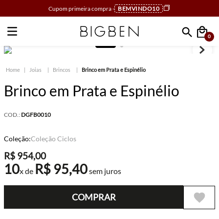
Cupom primeira compra -
BEMVINDO10
0
Faça sua busca
Joias
Brincos
Brinco em Prata e Espinélio
Brinco em Prata e Espinélio
COD.:
DGFB0010
Coleção:
Coleção Ciclos
R$
954
,
00
10
R$
95
,
40
x de
sem juros
COMPRAR