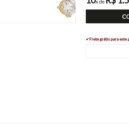
10
R$
1
.
x de
C
✔
Frete grátis para este