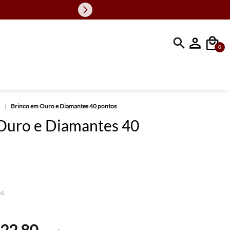
10% Off 
Faça sua busc
0
Brinco em Ouro e Diamantes 40 pontos
Ouro e Diamantes 40
ms