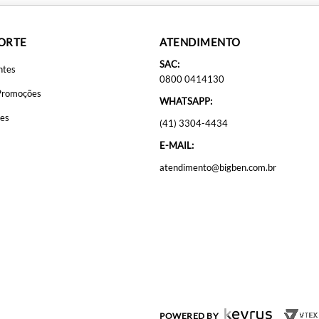
PORTE
ATENDIMENTO
SAC:
ntes
0800 0414130
Promoções
WHATSAPP:
ões
(41) 3304-4434
E-MAIL:
atendimento@bigben.com.br
POWERED BY