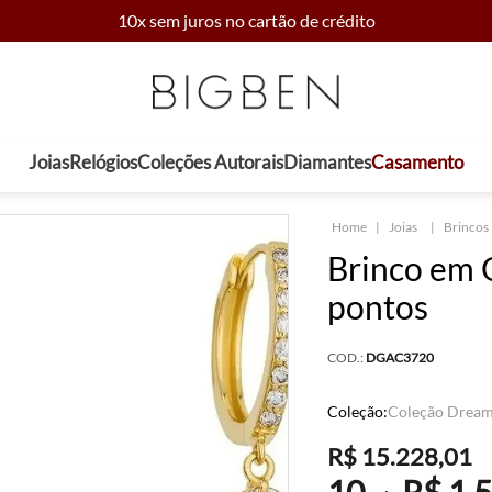
10x sem juros no cartão de crédito
Joias
Relógios
Coleções Autorais
Diamantes
Casamento
Joias
Brincos
Brinco em 
pontos
COD.:
DGAC3720
Coleção:
Coleção Drea
R$
15
.
228
,
01