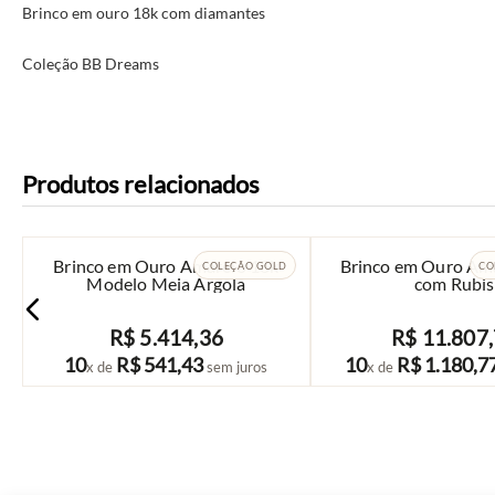
Brinco em ouro 18k com diamantes
Coleção BB Dreams
Produtos relacionados
Brinco em Ouro Amarelo 18k
Brinco em Ouro Am
COLEÇÃO GOLD
CO
Modelo Meia Argola
com Rubis
R$
5
.
414
,
36
R$
11
.
807
,
COMPRAR
COMPRAR
10
R$
541
,
43
10
R$
1
.
180
,
7
x de
sem juros
x de