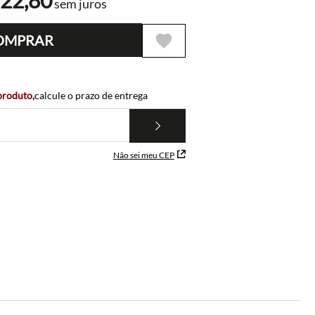
522
,
80
sem juros
OMPRAR
 produto,
calcule o prazo de entrega
Não sei meu CEP