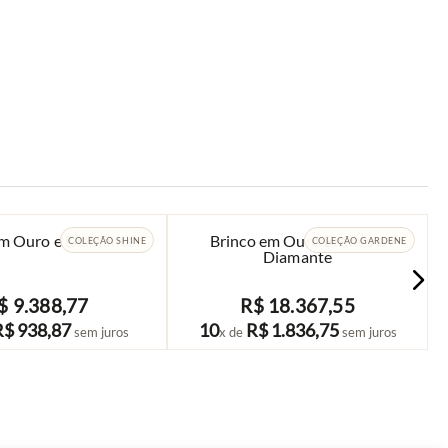
em Ouro e Diamante
Brinco em Ouro Branco e
COLEÇÃO SHINE
COLEÇÃO GARDENE
Diamante
$
9
.
388
,
77
R$
18
.
367
,
55
COMPRAR
COMPRAR
R$
938
,
87
10
R$
1
.
836
,
75
sem juros
x de
sem juros