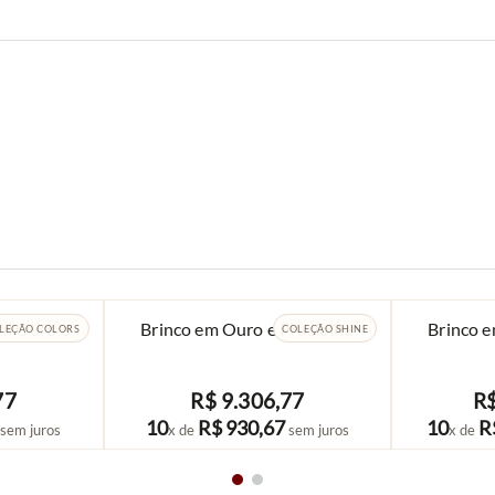
em Ouro e
Brinco em Ouro e Prasiolita
Brinco 
LEÇÃO COLORS
COLEÇÃO SHINE
77
R$
9
.
306
,
77
R
COMPRAR
10
R$
930
,
67
10
R
sem juros
x de
sem juros
x de