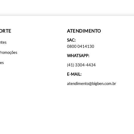
PORTE
ATENDIMENTO
SAC:
ntes
0800 0414130
Promoções
WHATSAPP:
ões
(41) 3304-4434
E-MAIL:
atendimento@bigben.com.br