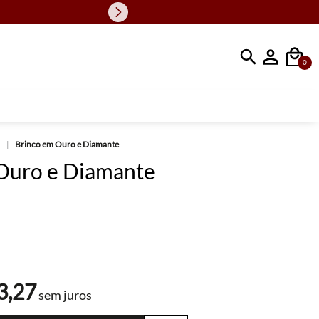
Faça sua busc
0
Brinco em Ouro e Diamante
Ouro e Diamante
3
,
27
sem juros