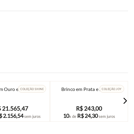
em Ouro e Diamante
Brinco em Prata e Zircônia
COLEÇÃO SHINE
COLEÇÃO JOY
$
21
.
565
,
47
R$
243
,
00
COMPRAR
COMPRAR
$
2
.
156
,
54
10
R$
24
,
30
sem juros
x de
sem juros