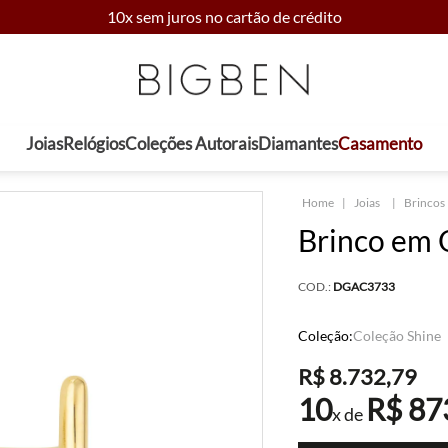
10x sem juros no cartão de crédito
Joias
Relógios
Coleções Autorais
Diamantes
Casamento
Joias
Brincos
Brinco em 
COD.:
DGAC3733
Coleção:
Coleção Shine
R$
8
.
732
,
79
10
R$
87
x de