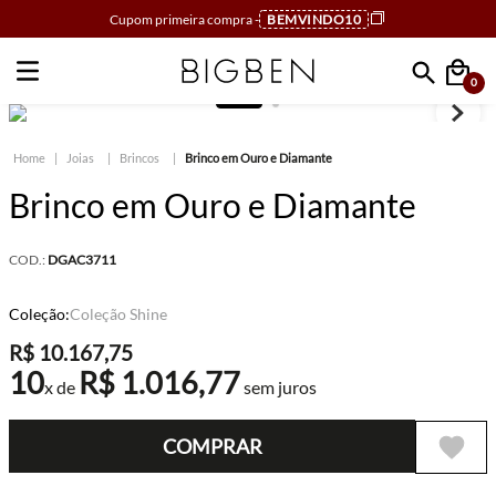
Cupom primeira compra -
BEMVINDO10
0
Faça sua busca
Joias
Brincos
Brinco em Ouro e Diamante
Brinco em Ouro e Diamante
COD.:
DGAC3711
Coleção:
Coleção Shine
R$
10
.
167
,
75
10
R$
1
.
016
,
77
x de
sem juros
COMPRAR