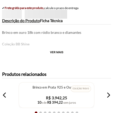
✔
Frete grátis para este produto,
calcule o prazo de entrega
Descrição do Produto
Ficha Técnica
Brinco em ouro 18k com ródio branco e diamantes
Coleção BB Shine
VER MAIS
Produtos relacionados
Brinco em Prata 925 e Ouro 18k
COLEÇÃO TREVO
R$
3
.
942
,
25
10
R$
394
,
22
x de
sem juros