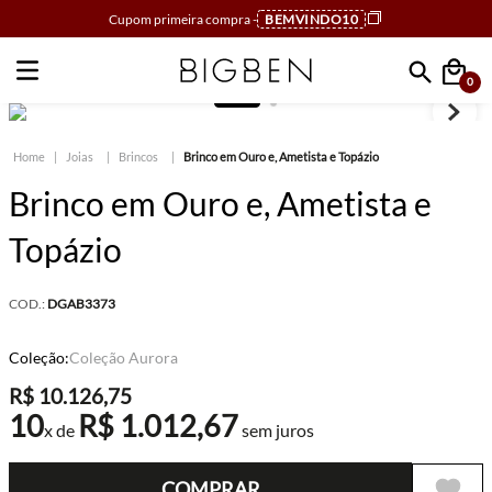
Cupom primeira compra -
BEMVINDO10
0
Faça sua busca
Joias
Brincos
Brinco em Ouro e, Ametista e Topázio
Brinco em Ouro e, Ametista e
Topázio
COD.:
DGAB3373
Coleção:
Coleção Aurora
R$
10
.
126
,
75
10
R$
1
.
012
,
67
x de
sem juros
COMPRAR