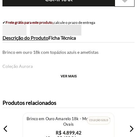
✔
Frete grátis para este produto,
calcule o prazo de entrega
Descrição do Produto
Ficha Técnica
Brinco em ouro 18k com topázios azuis e ametistas
Coleção Aurora
VER MAIS
Produtos relacionados
Brinco em Ouro Amarelo 18k - Modelo Argolas
COLEÇÃO GOLD
Ovais
R$
4
.
899
,
42