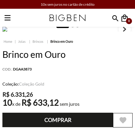
10x sem juros no cartão de crédito
0
Faça sua busca
Joias
Brincos
Brinco em Ouro
Brinco em Ouro
COD.:
DGAA3873
Coleção:
Coleção Gold
R$
6
.
331
,
26
10
R$
633
,
12
x de
sem juros
COMPRAR