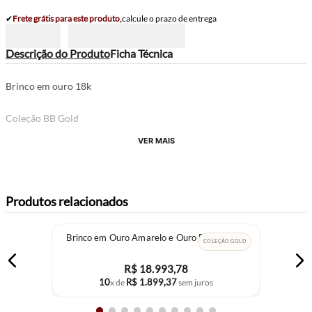
✔
Frete grátis para este produto,
calcule o prazo de entrega
Descrição do Produto
Ficha Técnica
Brinco em ouro 18k
Coleção BB Gold
VER MAIS
Produtos relacionados
Brinco em Ouro Amarelo e Ouro Branco 18k
COLEÇÃO GOLD
R$
18
.
993
,
78
10
R$
1
.
899
,
37
x de
sem juros