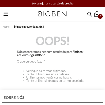
10x sem juros no cartão de crédito
0
Faça sua busca
brinco-em-ouro-dgaa3865
OOPS!
Não encontramos nenhum resultado para "
brinco-
em-ouro-dgaa3865
"
O que eu devo fazer?
Verifique os termos digitados.
Tente utilizar uma única palavra.
Utilize termos genéricos na busca.
Tente utilizar sinônimos do termo desejado.
+
SOBRE NÓS