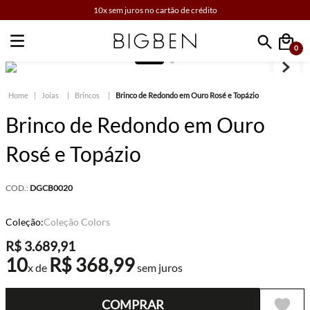
10x sem juros no cartão de crédito
0
Faça sua busca
Joias
Brincos
Brinco de Redondo em Ouro Rosé e Topázio
Brinco de Redondo em Ouro
Rosé e Topázio
COD.:
DGCB0020
Coleção:
Coleção Colors
R$
3
.
689
,
91
10
R$
368
,
99
x de
sem juros
COMPRAR