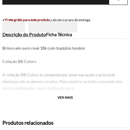
✔
Frete grátis para este produto,
calcule o prazo de entrega
Descrição do Produto
Ficha Técnica
Brinco em ouro rosé 18k com topázios london
Coleção BB Colors
A coleção BB Colors é composta por joias nas quais o principal
destaque são as gemas coradas. Nela explora-se todo o encanto das
cores combinadas com o brilho do ouro.
VER MAIS
Produtos relacionados