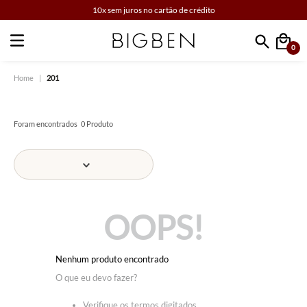
10x sem juros no cartão de crédito
0
Faça sua busca
201
0
Produto
OOPS!
Nenhum produto encontrado
O que eu devo fazer?
Verifique os termos digitados.