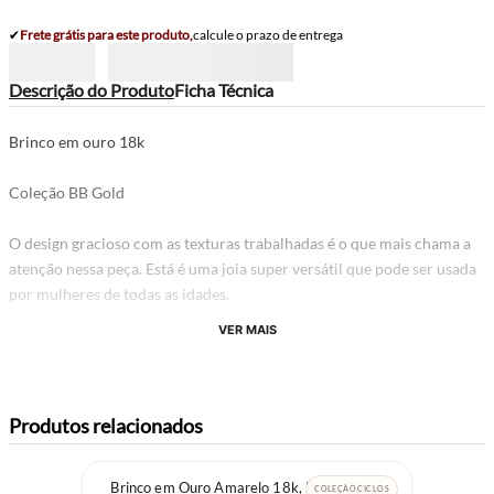
✔
Frete grátis para este produto,
calcule o prazo de entrega
Descrição do Produto
Ficha Técnica
Brinco em ouro 18k
Coleção BB Gold
O design gracioso com as texturas trabalhadas é o que mais chama a
atenção nessa peça. Está é uma joia super versátil que pode ser usada
por mulheres de todas as idades.
VER MAIS
Produtos relacionados
Brinco em Ouro Amarelo 18k, Prata 925 e
COLEÇÃO CICLOS