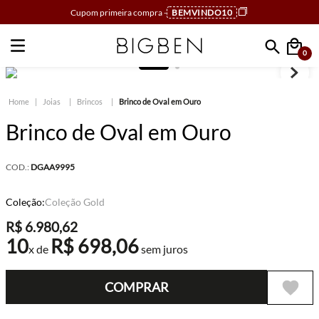
Cupom primeira compra -
BEMVINDO10
0
Faça sua busca
Joias
Brincos
Brinco de Oval em Ouro
Brinco de Oval em Ouro
COD.:
DGAA9995
Coleção:
Coleção Gold
R$
6
.
980
,
62
10
R$
698
,
06
x de
sem juros
COMPRAR