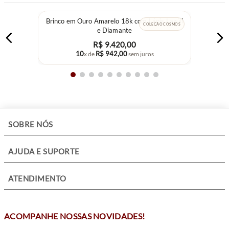
Brinco em Ouro Amarelo 18k com Lápis Lazúli
COLEÇÃO COSMOS
e Diamante
R$
9
.
420
,
00
10
R$
942
,
00
x de
sem juros
+
SOBRE NÓS
+
AJUDA E SUPORTE
+
ATENDIMENTO
ACOMPANHE NOSSAS NOVIDADES!