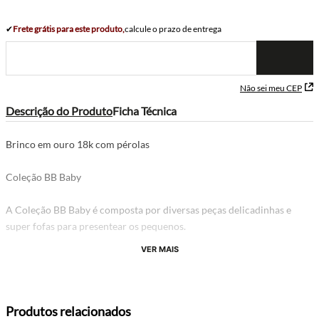
✔
Frete grátis para este produto,
calcule o prazo de entrega
Não sei meu CEP
Descrição do Produto
Ficha Técnica
Brinco em ouro 18k com pérolas
Coleção BB Baby
A Coleção BB Baby é composta por diversas peças delicadinhas e
super fofas para presentear os pequenos.
VER MAIS
Produtos relacionados