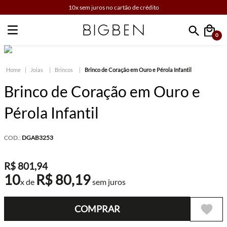
10x sem juros no cartão de crédito
0
Faça sua busca
Joias
Brincos
Brinco de Coração em Ouro e Pérola Infantil
Brinco de Coração em Ouro e
Pérola Infantil
COD.:
DGAB3253
R$
801
,
94
10
R$
80
,
19
x de
sem juros
COMPRAR