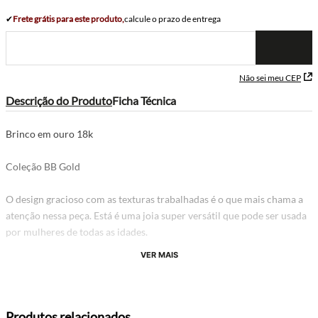
✔
Frete grátis para este produto,
calcule o prazo de entrega
Não sei meu CEP
Descrição do Produto
Ficha Técnica
Brinco em ouro 18k
Coleção BB Gold
O design gracioso com as texturas trabalhadas é o que mais chama a
atenção nessa peça. Está é uma joia super versátil que pode ser usada
por mulheres de todas as idades.
VER MAIS
Produtos relacionados