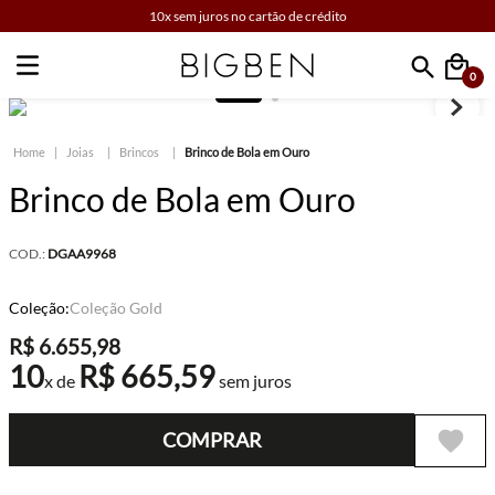
10x sem juros no cartão de crédito
0
Faça sua busca
Joias
Brincos
Brinco de Bola em Ouro
Brinco de Bola em Ouro
COD.:
DGAA9968
Coleção:
Coleção Gold
R$
6
.
655
,
98
10
R$
665
,
59
x de
sem juros
COMPRAR