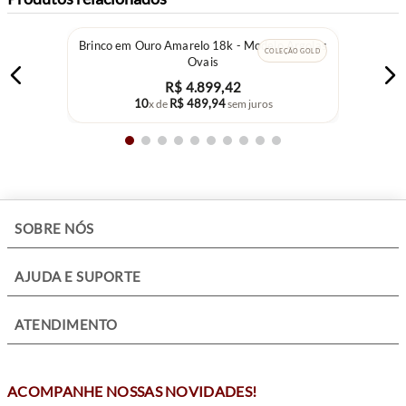
Brinco em Ouro Amarelo 18k - Modelo Argolas
COLEÇÃO GOLD
Ovais
R$
4
.
899
,
42
10
R$
489
,
94
x de
sem juros
+
SOBRE NÓS
+
AJUDA E SUPORTE
+
ATENDIMENTO
ACOMPANHE NOSSAS NOVIDADES!