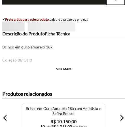
✔
Frete grátis para este produto,
calcule o prazo de entrega
Descrição do Produto
Ficha Técnica
Brinco em ouro amarelo 18k
Coleção BB Gold
VER MAIS
Produtos relacionados
Brinco em Ouro Amarelo 18k com Ametista e
Safira Branca
R$
10
.
150
,
00
10
R$
1
.
015
,
00
x de
sem juros