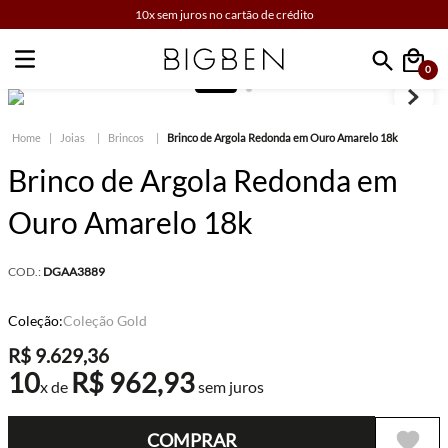
10x sem juros no cartão de crédito
0
Faça sua busca
Joias
Brincos
Brinco de Argola Redonda em Ouro Amarelo 18k
Brinco de Argola Redonda em
Ouro Amarelo 18k
COD.:
DGAA3889
Coleção:
Coleção Gold
R$
9
.
629
,
36
10
R$
962
,
93
x de
sem juros
COMPRAR