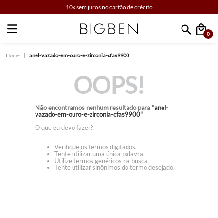
10x sem juros no cartão de crédito
0
Faça sua busca
anel-vazado-em-ouro-e-zirconia-cfas9900
OOPS!
Não encontramos nenhum resultado para "
anel-
vazado-em-ouro-e-zirconia-cfas9900
"
O que eu devo fazer?
Verifique os termos digitados.
Tente utilizar uma única palavra.
Utilize termos genéricos na busca.
Tente utilizar sinônimos do termo desejado.