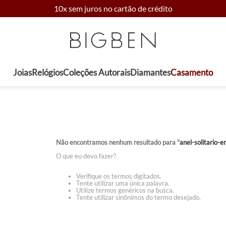
10x sem juros no cartão de crédito
Joias
Relógios
Coleções Autorais
Diamantes
Casamento
Não encontramos nenhum resultado para "
anel-solitario-
O que eu devo fazer?
Verifique os termos digitados.
Tente utilizar uma única palavra.
Utilize termos genéricos na busca.
Tente utilizar sinônimos do termo desejado.