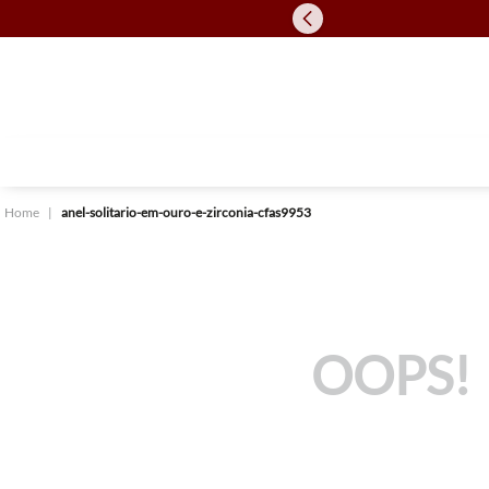
anel-solitario-em-ouro-e-zirconia-cfas9953
OOPS!