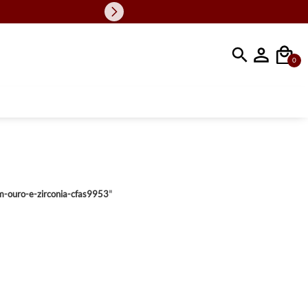
Faça sua busc
0
em-ouro-e-zirconia-cfas9953
"