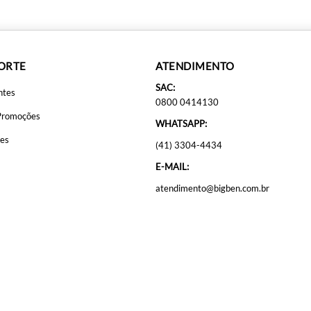
PORTE
ATENDIMENTO
SAC:
ntes
0800 0414130
Promoções
WHATSAPP:
ões
(41) 3304-4434
E-MAIL:
atendimento@bigben.com.br