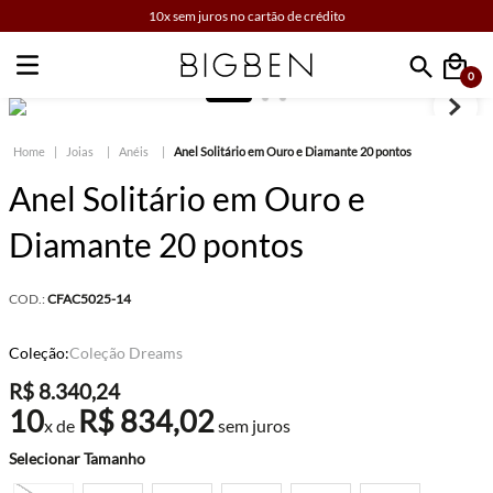
10x sem juros no cartão de crédito
0
Faça sua busca
Joias
Anéis
Anel Solitário em Ouro e Diamante 20 pontos
Anel Solitário em Ouro e
Diamante 20 pontos
COD.:
CFAC5025-14
Coleção:
Coleção Dreams
R$
8
.
340
,
24
10
R$
834
,
02
x de
sem juros
Tamanho