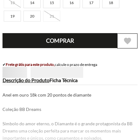
13
14
15
16
17
18
19
20
21
COMPRAR
✔
Frete grátis para este produto,
calcule o prazo de entrega
Descrição do Produto
Ficha Técnica
Anel em ouro 18k com 20 pontos de diamante
Coleção BB Dreams
Símbolo do amor eterno, o Diamante é o grande protagonista da BB
Dreams uma coleção perfeita para marcar os momentos mais
importantes e únicos, como casamentos e noivados.