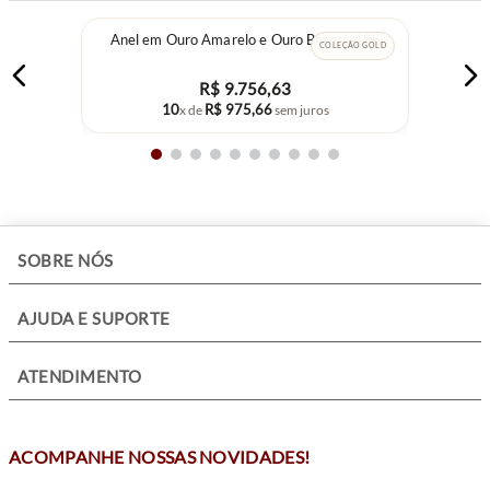
Anel em Ouro Amarelo e Ouro Branco 18k
COLEÇÃO GOLD
R$
9
.
756
,
63
10
R$
975
,
66
x de
sem juros
+
SOBRE NÓS
+
AJUDA E SUPORTE
+
ATENDIMENTO
ACOMPANHE NOSSAS NOVIDADES!