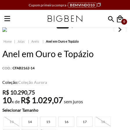
Cupom primeira compra -
BEMVINDO10
0
Faça sua busca
Joias
Anéis
Anel em Ouro e Topázio
Anel em Ouro e Topázio
COD.:
CFAB2162-14
Coleção:
Coleção Aurora
R$
10
.
290
,
75
10
R$
1
.
029
,
07
x de
sem juros
Tamanho
13
14
15
16
17
18