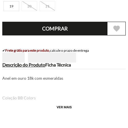
19
20
21
COMPRAR
✔
Frete grátis para este produto,
calcule o prazo de entrega
Descrição do Produto
Ficha Técnica
Anel em ouro 18k com esmeraldas
Coleção BB Colors
VER MAIS