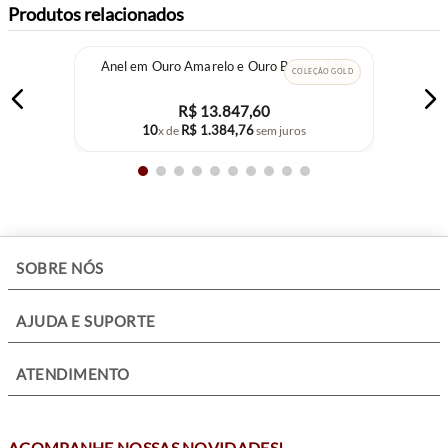
Produtos relacionados
Anel em Ouro Amarelo e Ouro Branco 18k
COLEÇÃO GOLD
R$
13
.
847
,
60
10
R$
1
.
384
,
76
x de
sem juros
+
SOBRE NÓS
+
AJUDA E SUPORTE
+
ATENDIMENTO
ACOMPANHE NOSSAS NOVIDADES!