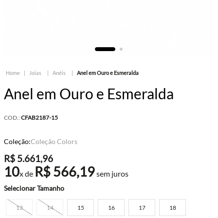
Joias
Anéis
Anel em Ouro e Esmeralda
Anel em Ouro e Esmeralda
COD.:
CFAB2187-15
Coleção:
Coleção Colors
R$
5
.
661
,
96
10
R$
566
,
19
x de
sem juros
Tamanho
13
14
15
16
17
18