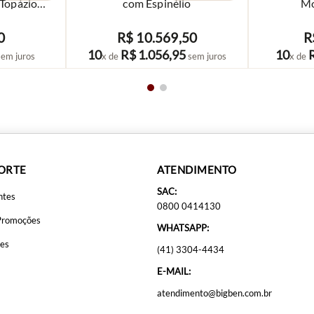
 Topázios
com Espinélio
Mo
0
R$
10
.
569
,
50
R
COMPRAR
10
R$
1
.
056
,
95
10
em juros
x de
sem juros
x de
PORTE
ATENDIMENTO
SAC:
ntes
0800 0414130
Promoções
WHATSAPP:
ões
(41) 3304-4434
E-MAIL:
atendimento@bigben.com.br