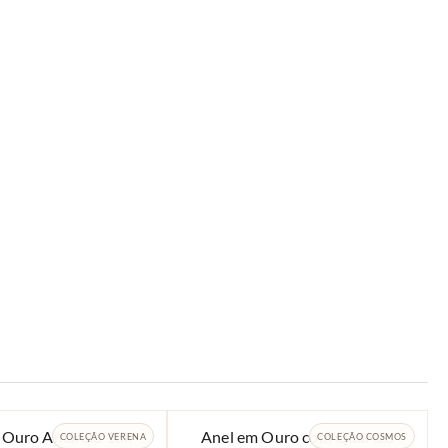
 Ouro Amarelo 18k
Anel em Ouro com Quartzo
COLEÇÃO VERENA
COLEÇÃO COSMOS