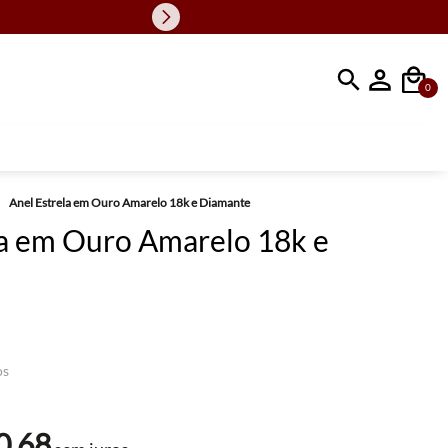
Faça sua busc
0
Anel Estrela em Ouro Amarelo 18k e Diamante
la em Ouro Amarelo 18k e
os
0
,
68