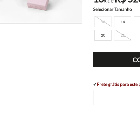
x de
Tamanho
13
14
20
21
C
✔
Frete grátis para este