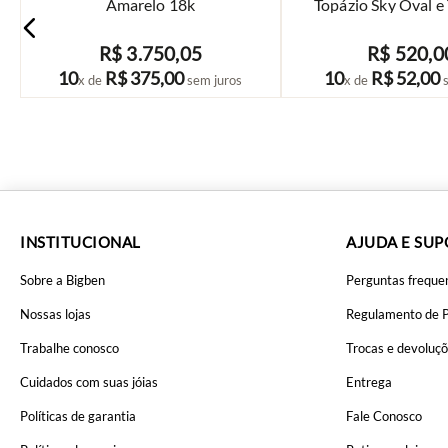
Amarelo 18k
Topázio Sky Oval e
Brancos
R$
3
.
750
,
05
R$
520
,
0
COMPRAR
COMPRAR
10
R$
375
,
00
10
R$
52
,
00
x de
sem juros
x de
s
INSTITUCIONAL
AJUDA E SU
Sobre a Bigben
Perguntas freque
Nossas lojas
Regulamento de 
Trabalhe conosco
Trocas e devoluç
Cuidados com suas jóias
Entrega
Políticas de garantia
Fale Conosco