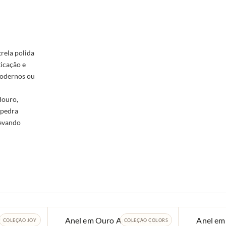
rela polida
ticação e
modernos ou
adouro,
 pedra
levando
25 com
Anel em Ouro Amarelo 18k
Anel em
COLEÇÃO JOY
COLEÇÃO COLORS