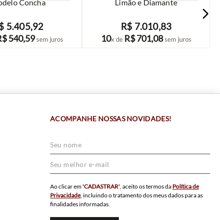
delo Concha
Limão e Diamante
$
5
.
405
,
92
R$
7
.
010
,
83
COMPRAR
COMPRAR
R$
540
,
59
10
R$
701
,
08
sem juros
x de
sem juros
ACOMPANHE NOSSAS NOVIDADES!
Ao clicar em
'CADASTRAR'
, aceito os termos da
Política de
Privacidade
, incluindo o tratamento dos meus dados para as
finalidades informadas.