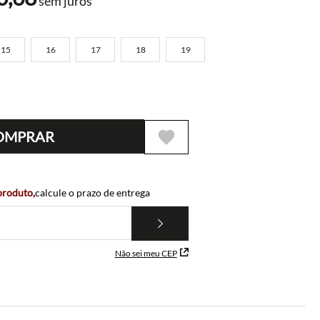
sem juros
15
16
17
18
19
OMPRAR
 produto,
calcule o prazo de entrega
Não sei meu CEP