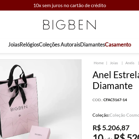
10x sem juros no cartão de crédito
Joias
Relógios
Coleções Autorais
Diamantes
Casamento
Joias
Anéis
Anel Estre
Diamante
COD.:
CFAC5167-14
Coleção:
Coleção Cosm
R$
5
.
206
,
87
10
R$
52