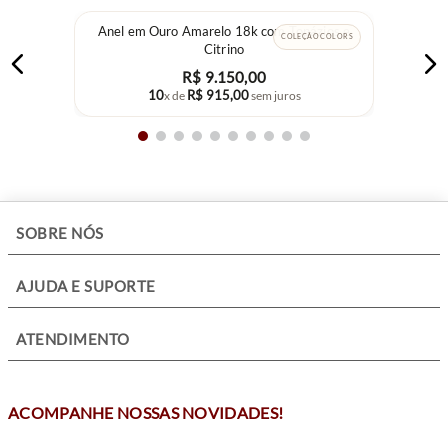
Anel em Ouro Amarelo 18k com Topázios e
COLEÇÃO COLORS
Citrino
R$
9
.
150
,
00
10
R$
915
,
00
x de
sem juros
+
SOBRE NÓS
+
AJUDA E SUPORTE
+
ATENDIMENTO
ACOMPANHE NOSSAS NOVIDADES!