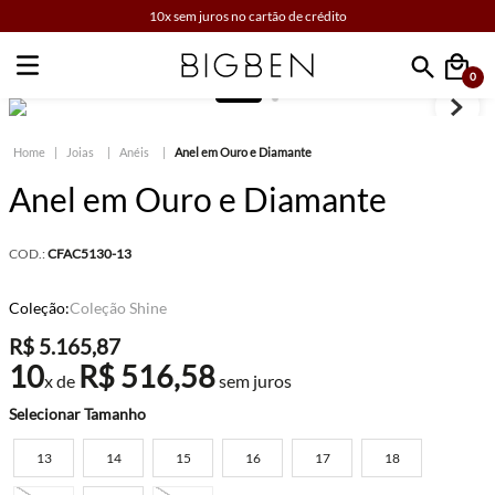
10x sem juros no cartão de crédito
0
Faça sua busca
Joias
Anéis
Anel em Ouro e Diamante
Anel em Ouro e Diamante
COD.:
CFAC5130-13
Coleção:
Coleção Shine
R$
5
.
165
,
87
10
R$
516
,
58
x de
sem juros
Tamanho
13
14
15
16
17
18