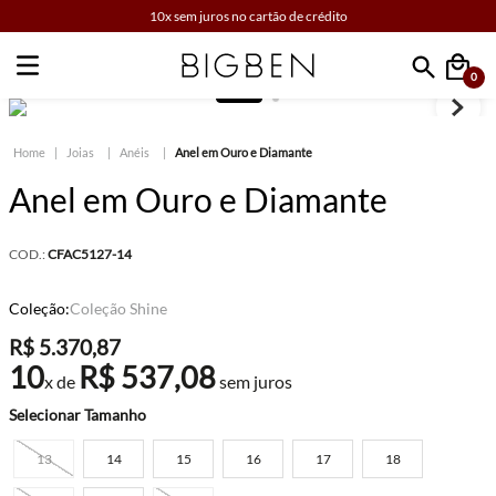
10x sem juros no cartão de crédito
0
Faça sua busca
Joias
Anéis
Anel em Ouro e Diamante
Anel em Ouro e Diamante
COD.:
CFAC5127-14
Coleção:
Coleção Shine
R$
5
.
370
,
87
10
R$
537
,
08
x de
sem juros
Tamanho
13
14
15
16
17
18