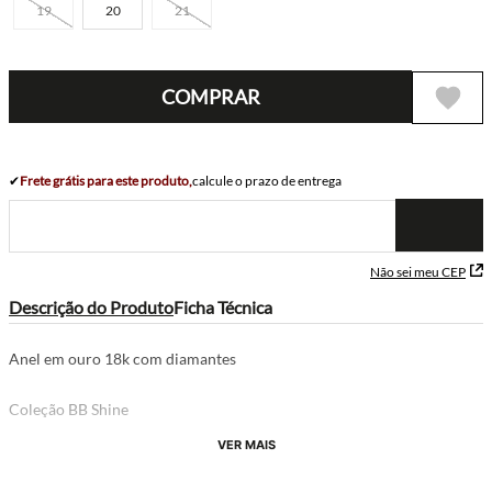
19
20
21
COMPRAR
✔
Frete grátis para este produto,
calcule o prazo de entrega
Não sei meu CEP
Descrição do Produto
Ficha Técnica
Anel em ouro 18k com diamantes
Coleção BB Shine
VER MAIS