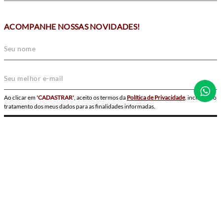
ACOMPANHE NOSSAS NOVIDADES!
Ao clicar em
'CADASTRAR'
, aceito os termos da
Política de Privacidade
, incluindo o
tratamento dos meus dados para as finalidades informadas.
CADASTRAR
SIGA-NOS
POWERED BY
Bergerson Joias e Relógios Ltda. CNPJ: 76.535.111/0001-64. © Todos os direitos