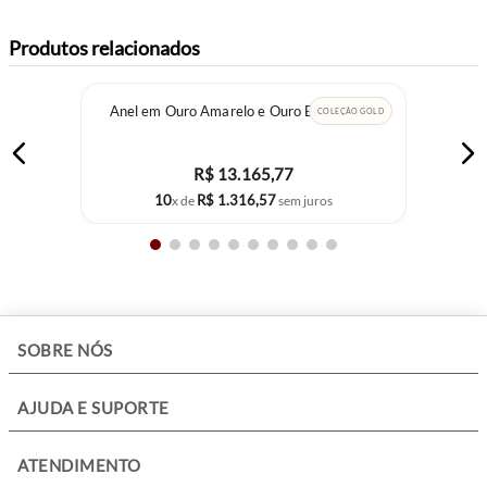
Produtos relacionados
Anel em Ouro Amarelo e Ouro Branco 18k
COLEÇÃO GOLD
R$
13
.
165
,
77
10
R$
1
.
316
,
57
x de
sem juros
+
SOBRE NÓS
+
AJUDA E SUPORTE
+
ATENDIMENTO