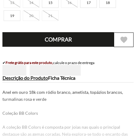
13
14
15
16
17
18
19
20
21
COMPRAR
✔
Frete grátis para este produto,
calcule o prazo de entrega
Descrição do Produto
Ficha Técnica
Anel em ouro 18k com ródio branco, ametista, topázios brancos,
turmalinas rosa e verde
Coleção BB Colors
A coleção BB Colors é composta por joias nas quais o principal
destaque são as gemas coradas. Nela explora-se todo o encanto das