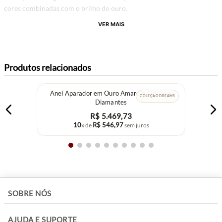
cores combinadas com o brilho do ouro.
VER MAIS
Produtos relacionados
Anel Aparador em Ouro Amarelo 18k com
COLEÇÃO DREAMS
Diamantes
R$
5
.
469
,
73
10
R$
546
,
97
x de
sem juros
+
SOBRE NÓS
+
AJUDA E SUPORTE