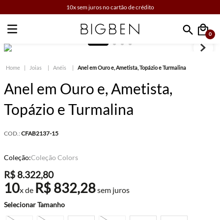
10x sem juros no cartão de crédito
0
Faça sua busca
Joias
Anéis
Anel em Ouro e, Ametista, Topázio e Turmalina
Anel em Ouro e, Ametista,
Topázio e Turmalina
COD.:
CFAB2137-15
Coleção:
Coleção Colors
R$
8
.
322
,
80
10
R$
832
,
28
x de
sem juros
Tamanho