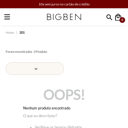
10x sem juros no cartão de crédito
0
Faça sua busca
201
0
Produto
OOPS!
Nenhum produto encontrado
O que eu devo fazer?
Verifique os termos digitados.