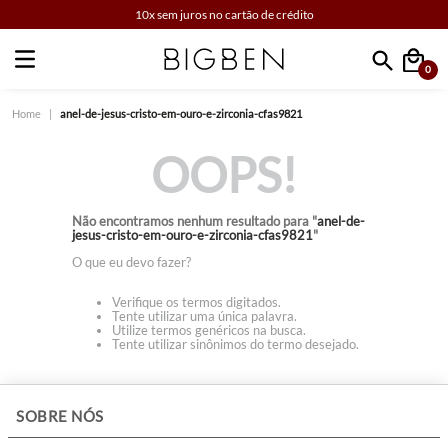
10x sem juros no cartão de crédito
0
Faça sua busca
anel-de-jesus-cristo-em-ouro-e-zirconia-cfas9821
OOPS!
Não encontramos nenhum resultado para "
anel-de-
jesus-cristo-em-ouro-e-zirconia-cfas9821
"
O que eu devo fazer?
Verifique os termos digitados.
Tente utilizar uma única palavra.
Utilize termos genéricos na busca.
Tente utilizar sinônimos do termo desejado.
+
SOBRE NÓS