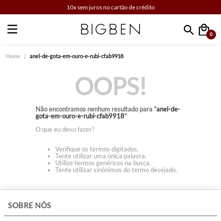
10x sem juros no cartão de crédito
0
Faça sua busca
anel-de-gota-em-ouro-e-rubi-cfab9918
OOPS!
Não encontramos nenhum resultado para "
anel-de-
gota-em-ouro-e-rubi-cfab9918
"
O que eu devo fazer?
Verifique os termos digitados.
Tente utilizar uma única palavra.
Utilize termos genéricos na busca.
Tente utilizar sinônimos do termo desejado.
+
SOBRE NÓS