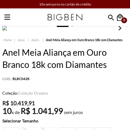
10x sem juros no cartão de crédito
0
Faça sua busca
Joias
Anéis
Anel Meia Aliança em Ouro Branco 18k com Diamantes
Anel Meia Aliança em Ouro
Branco 18k com Diamantes
COD.:
BLBC0428
Coleção:
Coleção Dreams
R$
10
.
419
,
91
10
R$
1
.
041
,
99
x de
sem juros
Tamanho