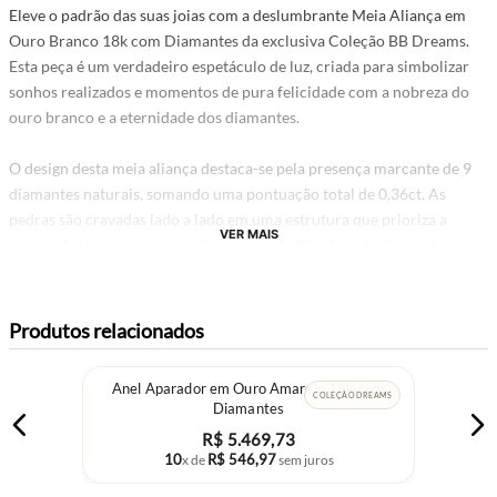
Eleve o padrão das suas joias com a deslumbrante Meia Aliança em
Ouro Branco 18k com Diamantes da exclusiva Coleção BB Dreams.
Esta peça é um verdadeiro espetáculo de luz, criada para simbolizar
sonhos realizados e momentos de pura felicidade com a nobreza do
ouro branco e a eternidade dos diamantes.
O design desta meia aliança destaca-se pela presença marcante de 9
diamantes naturais, somando uma pontuação total de 0,36ct. As
pedras são cravadas lado a lado em uma estrutura que prioriza a
VER MAIS
exposição das gemas, permitindo que o brilho de cada diamante seja
potencializado.
Por fazer parte da Coleção BB Dreams, este modelo une conforto
Produtos relacionados
anatômico a um acabamento de alta joalheria. A Meia Aliança em
Ouro Branco 18k com Diamantes é perfeita para ser usada como
Anel Aparador em Ouro Amarelo 18k com
aparador de alianças, em composições de stacking rings ou como peça
COLEÇÃO DREAMS
Diamantes
única de destaque. É o presente ideal para bodas, aniversários
R$
5
.
469
,
73
especiais ou para marcar um novo capítulo com o brilho que você
10
R$
546
,
97
x de
sem juros
merece.