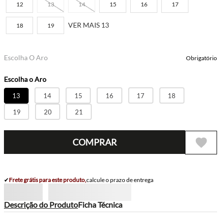
12
13
14
15
16
17
VER MAIS 13
18
19
Escolha O Aro
Obrigatório
13
14
15
16
17
18
19
20
21
COMPRAR
✔
Frete grátis para este produto,
calcule o prazo de entrega
Descrição do Produto
Ficha Técnica