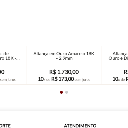
al de
Aliança em Ouro Amarelo 18K
Alianç
o 18K -
– 2,9mm
Ouro e Di
eto
00
R$
1
.
730
,
00
R
COMPRAR
10
R$
173
,
00
10
sem juros
x de
sem juros
x de
PORTE
ATENDIMENTO