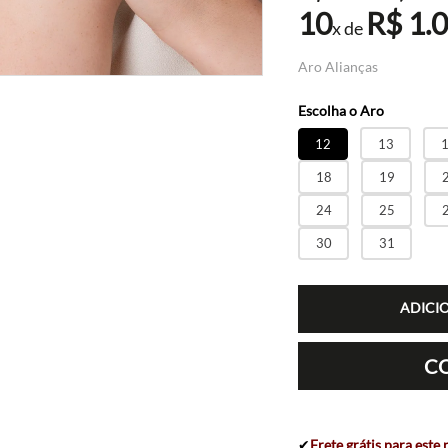
10
R$
1
.
x de
Aro Alianças
12
13
18
19
24
25
30
31
ADICI
C
✔
Frete grátis para este