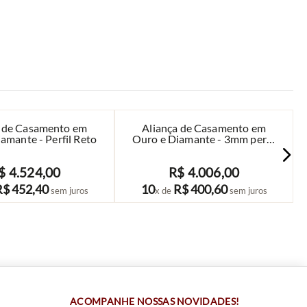
a de Casamento em
Aliança de Casamento em
amante - Perfil Reto
Ouro e Diamante - 3mm perfil
Tubular
$
4
.
524
,
00
R$
4
.
006
,
00
COMPRAR
COMPRAR
R$
452
,
40
10
R$
400
,
60
sem juros
x de
sem juros
ACOMPANHE NOSSAS NOVIDADES!