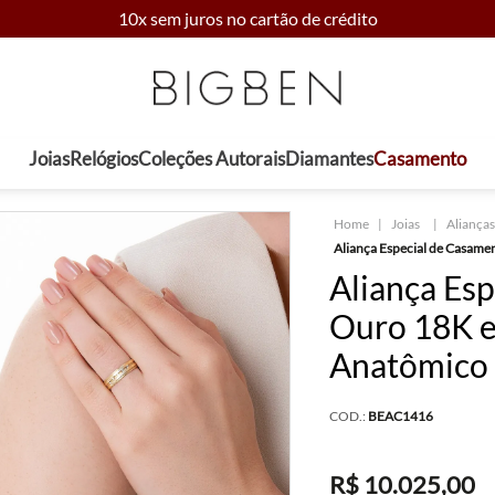
10x sem juros no cartão de crédito
Joias
Relógios
Coleções Autorais
Diamantes
Casamento
Joias
Aliança
Aliança Especial de Casame
Aliança Es
Ouro 18K e
Anatômico
COD.:
BEAC1416
R$
10
.
025
,
00