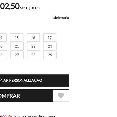
002
,
50
sem juros
Obrigatório
14
15
16
17
20
21
22
23
26
27
28
29
ONAR PERSONALIZACAO
OMPRAR
 produto,
calcule o prazo de entrega