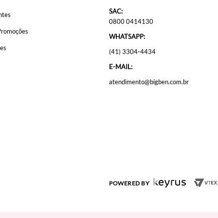
SAC:
ntes
0800 0414130
Promoções
WHATSAPP:
ões
(41) 3304-4434
E-MAIL:
atendimento@bigben.com.br
POWERED BY