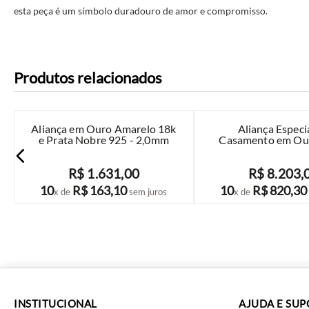
esta peça é um símbolo duradouro de amor e compromisso.
Produtos relacionados
Aliança em Ouro Amarelo 18k
Aliança Especi
e Prata Nobre 925 - 2,0mm
Casamento em Our
5mm perfil R
R$
1
.
631
,
00
R$
8
.
203
,
COMPRAR
COMPRAR
10
R$
163
,
10
10
R$
820
,
30
x de
sem juros
x de
INSTITUCIONAL
AJUDA E SU