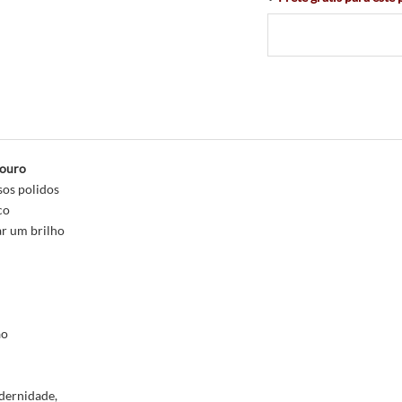
ouro
sos polidos
co
ar um brilho
ão
dernidade,