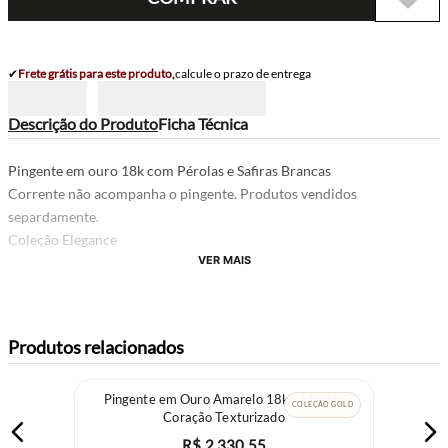
✔
Frete grátis para este produto,
calcule o prazo de entrega
Descrição do Produto
Ficha Técnica
Pingente em ouro 18k com Pérolas e Safiras Brancas
Corrente não acompanha o pingente. Produtos vendidos
separdamente.
Coleção Elegance
VER MAIS
Produtos relacionados
Pingente em Ouro Amarelo 18k - Modelo
COLEÇÃO GOLD
Coração Texturizado
R$
2
.
330
,
55