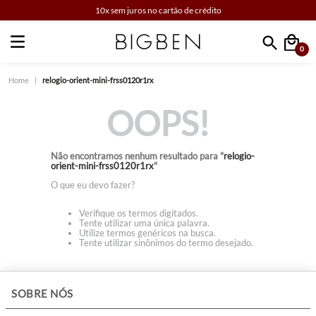
10x sem juros no cartão de crédito
0
Faça sua busca
relogio-orient-mini-frss0120r1rx
OOPS!
Não encontramos nenhum resultado para "
relogio-
orient-mini-frss0120r1rx
"
O que eu devo fazer?
Verifique os termos digitados.
Tente utilizar uma única palavra.
Utilize termos genéricos na busca.
Tente utilizar sinônimos do termo desejado.
+
SOBRE NÓS