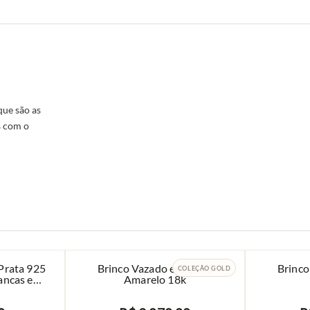
que são as
s com o
Prata 925
Brinco Vazado em Ouro
Brinco
COLEÇÃO GOLD
ancas e
Amarelo 18k