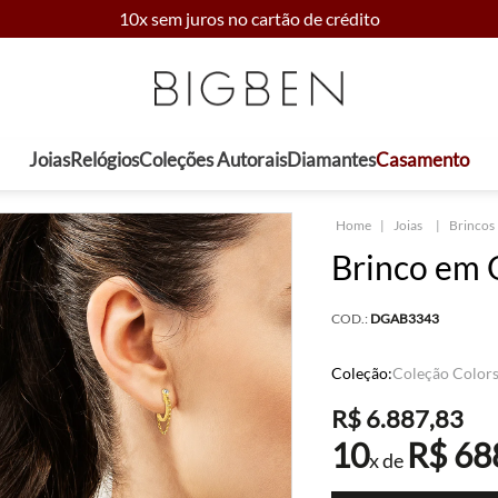
10x sem juros no cartão de crédito
Joias
Relógios
Coleções Autorais
Diamantes
Casamento
Joias
Brincos
Brinco em 
COD.:
DGAB3343
Coleção:
Coleção Color
R$
6
.
887
,
83
10
R$
68
x de