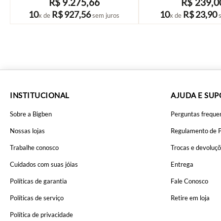
R$
9
.
275
,
66
R$
239
,
0
COMPRAR
COMPRAR
10
R$
927
,
56
10
R$
23
,
90
x de
sem juros
x de
s
INSTITUCIONAL
AJUDA E SU
Sobre a Bigben
Perguntas freque
Nossas lojas
Regulamento de 
Trabalhe conosco
Trocas e devoluç
Cuidados com suas jóias
Entrega
Políticas de garantia
Fale Conosco
Políticas de serviço
Retire em loja
Política de privacidade