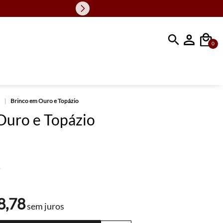
Faça sua busc
0
Brinco em Ouro e Topázio
Ouro e Topázio
s
8
,
78
sem juros