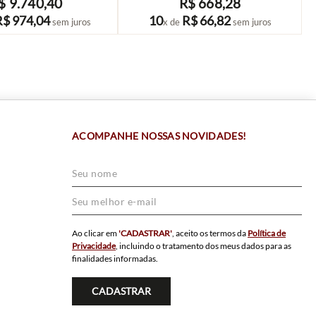
$
9
.
740
,
40
R$
668
,
28
COMPRAR
COMPRAR
R$
974
,
04
10
R$
66
,
82
sem juros
x de
sem juros
ACOMPANHE NOSSAS NOVIDADES!
Ao clicar em
'CADASTRAR'
, aceito os termos da
Política de
Privacidade
, incluindo o tratamento dos meus dados para as
finalidades informadas.
CADASTRAR