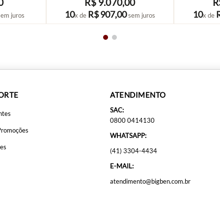
0
R$
9
.
070
,
00
R
COMPRAR
10
R$
907
,
00
10
em juros
x de
sem juros
x de
PORTE
ATENDIMENTO
SAC:
ntes
0800 0414130
Promoções
WHATSAPP:
ões
(41) 3304-4434
E-MAIL:
atendimento@bigben.com.br