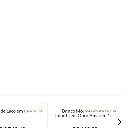
 de Laço em Ouro
Brinco Modelo Bolinha
DELICATTA
COLEÇÃO BABY & KIDS
Infantil em Ouro Amarelo 18k
- 3mm