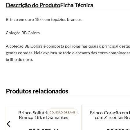
Descrição do Produto
Ficha Técnica
Brinco em ouro 18k com topázios brancos
Coleção BB Colors
A coleção BB Colors é composta por joias nas quais o principal desta
gemas coradas. Nela explora-se todo o encanto das cores combinada
brilho do ouro.
Produtos relacionados
Brinco Solitário em Ouro
Brinco Coração em 
COLEÇÃO DREAMS
Branco 18k e Diamantes
com Zircônias Br
Pérola