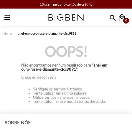
10x sem juros no cartão de crédito
0
Faça sua busca
anel-em-ouro-rose-e-diamante-cfcc9891
OOPS!
Não encontramos nenhum resultado para "
anel-em-
ouro-rose-e-diamante-cfcc9891
"
O que eu devo fazer?
Verifique os termos digitados.
Tente utilizar uma única palavra.
Utilize termos genéricos na busca.
Tente utilizar sinônimos do termo desejado.
+
SOBRE NÓS