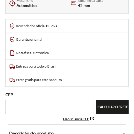
Mecanismo
Tamanho da caixa
Automático
42 mm
Revendedor oficial Bulova
Garantia original
Nota fiscal eletrônica
Entrega para todo o Brasil
Frete grátis para este produto
CEP
CALCULAR O FRETE
Não sei meu CEP
-
Descrição do produto