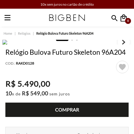
10x sem juros no cartão de crédito
0
Faça sua busca
Relógios
Relógio Bulova Futuro Skeleton 96A204
Relógio Bulova Futuro Skeleton 96A204
COD.:
RAKD0128
R$
5
.
490
,
00
10
R$
549
,
00
x de
sem juros
COMPRAR