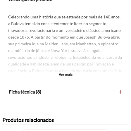
Celebrando uma história que se estende por mais de 140 anos,
a Bulova tem sido consistentemente líder no segmento,
inovadora, revolucionária e um verdadeiro clássico americano
desde 1875. A partir do momento em que Joseph Bulova abriu
sua primeira loja na Maiden Lane, em Manhattan, o epicentro
da indústria de jóias de Nova York, sua visão singular
revolucionou a indústria relojoeira. Estabelecida no alicerce da
qualidade e habilidade, além de uma paixão por inovação e
excelência, a Bulova mudou a face da indústria com um espírito
Ver mais
de autenticidade e engenhosidade americana. A Bulova
permaneceu fiel ao seu legado - dominando a arte clássica de
+
cronometragem enquanto sempre abraça o futuro. Um relógio
Ficha técnica (8)
Bulova não é apenas um relógio, é um pedaço da história.
Especificações do produto
Produtos relacionados
MATERIAL CAIXA: Aço Inoxidável