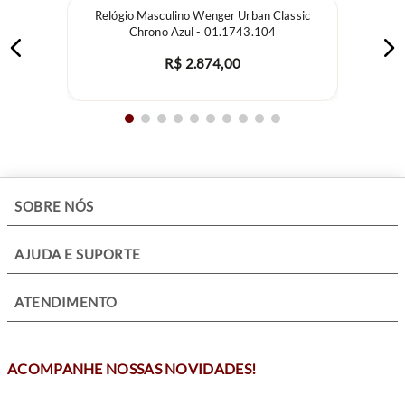
MATERIAL PULSEIRA: Aço Inoxidável
Relógio Masculino Wenger Urban Classic
PESO APROXIMADO: 176 Gramas
Chrono Azul - 01.1743.104
MOSTRADOR: Azul esqueleto
R$
2
.
874
,
00
TAMANHO CAIXA: 42 mm (SEM COROA) / 44.8 mm (COM
COROA)
ESPESSURA CAIXA: 12.9 mm aproximadamente
VIDRO: Cristal Mineral
FUNDO: Rosqueado - Resistente a água - mecanismo aparente
+
SOBRE NÓS
+
AJUDA E SUPORTE
+
ATENDIMENTO
ACOMPANHE NOSSAS NOVIDADES!