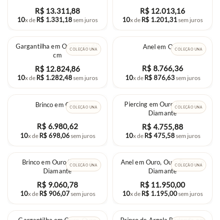
R$
13
.
311
,
88
R$
12
.
013
,
16
10
R$
1
.
331
,
18
10
R$
1
.
201
,
31
x de
sem juros
x de
sem juros
Gargantilha em Ouro com 45
Anel em Ouro
COLEÇÃO UNA
COLEÇÃO UNA
cm
R$
8
.
766
,
36
R$
12
.
824
,
86
10
R$
876
,
63
10
R$
1
.
282
,
48
x de
sem juros
x de
sem juros
Piercing em Ouro Branco e
Brinco em Ouro
COLEÇÃO UNA
COLEÇÃO UNA
Diamante
R$
6
.
980
,
62
R$
4
.
755
,
88
10
R$
698
,
06
10
R$
475
,
58
x de
sem juros
x de
sem juros
Brinco em Ouro Branco e
Anel em Ouro, Ouro Branco e
COLEÇÃO UNA
COLEÇÃO UNA
Diamante
Diamante
R$
9
.
060
,
78
R$
11
.
950
,
00
10
R$
906
,
07
10
R$
1
.
195
,
00
x de
sem juros
x de
sem juros