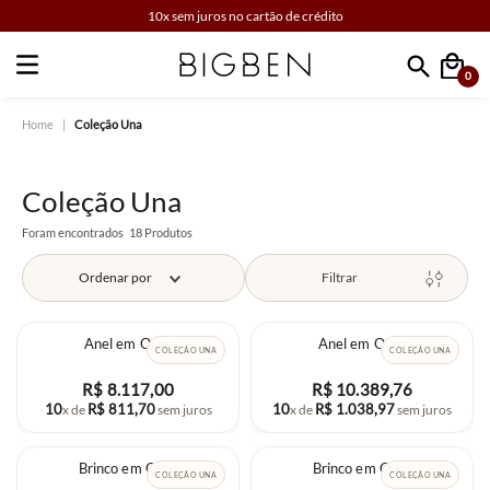
10x sem juros no cartão de crédito
0
Faça sua busca
Coleção Una
Coleção Una
18
Produtos
Ordenar por
Filtrar
Anel em Ouro
Anel em Ouro
COLEÇÃO UNA
COLEÇÃO UNA
R$
8
.
117
,
00
R$
10
.
389
,
76
10
R$
811
,
70
10
R$
1
.
038
,
97
x de
sem juros
x de
sem juros
Brinco em Ouro
Brinco em Ouro
COLEÇÃO UNA
COLEÇÃO UNA