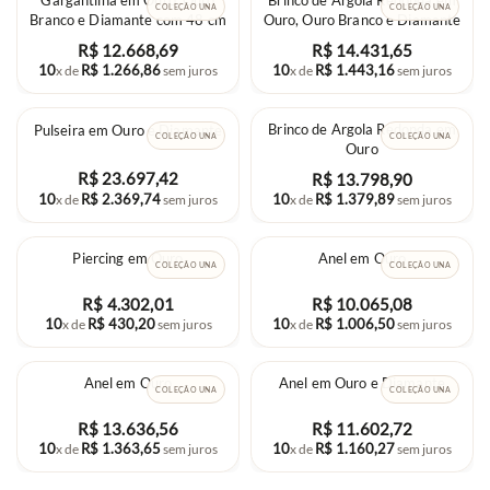
Gargantilha em Ouro, Ouro
Brinco de Argola Redonda em
COLEÇÃO UNA
COLEÇÃO UNA
Branco e Diamante com 48 cm
Ouro, Ouro Branco e Diamante
R$
12
.
668
,
69
R$
14
.
431
,
65
10
R$
1
.
266
,
86
10
R$
1
.
443
,
16
x de
sem juros
x de
sem juros
Brinco de Argola Redonda em
Pulseira em Ouro e Diamante
COLEÇÃO UNA
COLEÇÃO UNA
Ouro
R$
23
.
697
,
42
R$
13
.
798
,
90
10
R$
2
.
369
,
74
10
R$
1
.
379
,
89
x de
sem juros
x de
sem juros
Piercing em Ouro
Anel em Ouro
COLEÇÃO UNA
COLEÇÃO UNA
R$
4
.
302
,
01
R$
10
.
065
,
08
10
R$
430
,
20
10
R$
1
.
006
,
50
x de
sem juros
x de
sem juros
Anel em Ouro
Anel em Ouro e Diamante
COLEÇÃO UNA
COLEÇÃO UNA
R$
13
.
636
,
56
R$
11
.
602
,
72
10
R$
1
.
363
,
65
10
R$
1
.
160
,
27
x de
sem juros
x de
sem juros